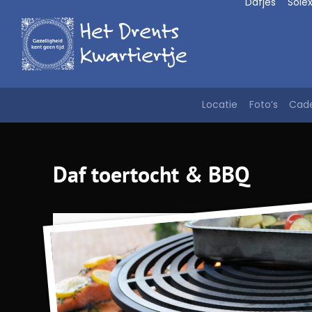
Dafjes
Sole
Doorgaan
naar
inhoud
Locatie
Foto’s
Cad
Daf toertocht & BBQ