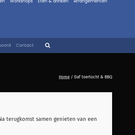
en
Workshops
Eten & drinken
Arrangementen
woord
Contact
Home
/
Daf toertocht & BBQ
 Na terugkomst samen genieten van een