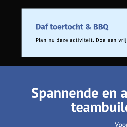
Daf toertocht & BBQ
Plan nu deze activiteit. Doe een vri
Spannende en ac
teambuild
Voor