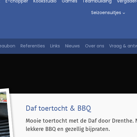
x
E-chopper
Kookstudio
Games
Teambuilding
Vergader
Seizoensuitjes
eaubon
Referenties
Links
Nieuws
Over ons
Vraag & ant
Daf toertocht & BBQ
Mooie toertocht met de Daf door Drenthe.
lekkere BBQ en gezellig bijpraten.