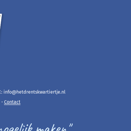
 E: info@hetdrentskwartiertje.nl
-
Contact
mogelijk maken"