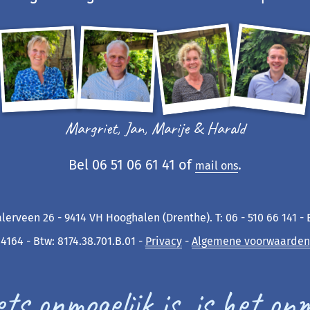
Margriet, Jan, Marije & Harald
Bel 06 51 06 61 41 of
.
mail ons
lerveen 26 - 9414 VH Hooghalen (Drenthe). T: 06 - 510 66 141 -
4164 - Btw: 8174.38.701.B.01 -
Privacy
-
Algemene voorwaarden
ts onmogelijk is, is het on