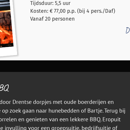
Tijdsduur: 5,5 uur
Kosten: € 77,00 p.p. (bij 4 pers./Daf)
Vanaf 20 personen
Dr
BBQ
 door Drentse dorpjes met oude boerderijen en
e op zoek gaan naar hunebedden of Bartje. Terug bij
orrelen en genieten van een lekkere BBQ. Eropuit
e invulling voor een groepsuitje, bedrijfsuitje of