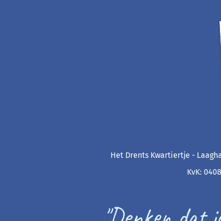
Het Drents Kwartiertje - Laagha
KvK: 0408
"Denken dat ie