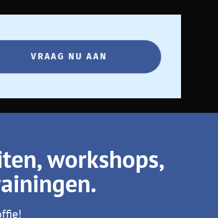
VRAAG NU AAN
iten, workshops,
rainingen.
ffie!