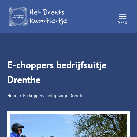
Doorgaan
naar
inhoud
E-choppers bedrijfsuitje
Drenthe
Home
/
E-choppers bedrijfsuitje Drenthe