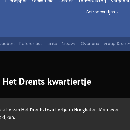
x
E-chopper
Kookstudio
Games
Teambuilding
Vergader
Seizoensuitjes
eaubon
Referenties
Links
Nieuws
Over ons
Vraag & ant
n Het Drents kwartiertje
locatie van Het Drents kwartiertje in Hooghalen. Kom even
ekijken.