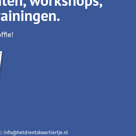
iten, workshops,
rainingen.
ffie!
 E: info@hetdrentskwartiertje.nl