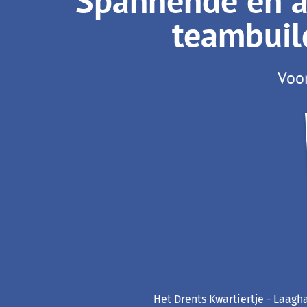
Spannende en ac
teambuild
Voor
Het Drents Kwartiertje - Laagha