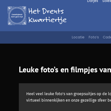
Dafjes
Sole
Doorgaan
naar
inhoud
Locatie
Foto’s
Cad
Leuke foto’s en filmpjes va
Heel veel leuke foto's van groepsuitjes op de 
virtueel binnenkijken en onze gezellige sfeer b