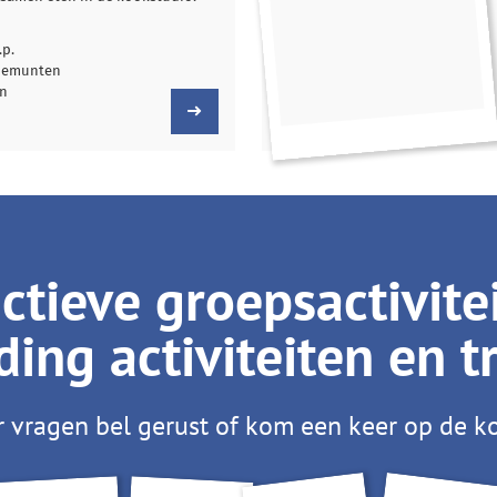
.p.
tiemunten
en
tieve groepsactivite
ing activiteiten en t
 vragen bel gerust of kom een keer op de ko