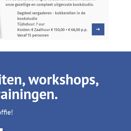
onze gezellige en compleet uitgeruste kookstudio.
Dagdeel vergaderen - kokkerellen in de
kookstudio
Tijdsduur: 7 uur
Kosten: € Zaalhuur € 150,00 + € 68,00 p.p.
Vanaf 15 personen
iten, workshops,
rainingen.
ffie!