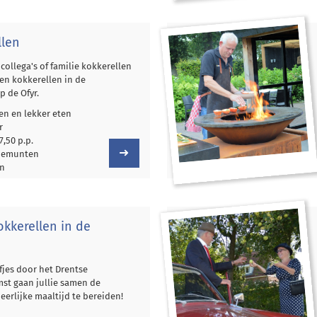
llen
collega's of familie kokkerellen
men kokkerellen in de
 de Ofyr.
n en lekker eten
r
7,50 p.p.
tiemunten
en
okkerellen in de
fjes door het Drentse
mst gaan jullie samen de
erlijke maaltijd te bereiden!