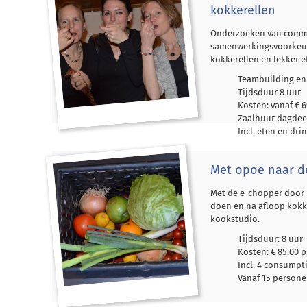
kokkerellen
Onderzoeken van comm
samenwerkingsvoorkeu
kokkerellen en lekker e
Teambuilding en
Tijdsduur 8 uur
Kosten: vanaf € 69
Zaalhuur dagdeel
Incl. eten en dri
Met opoe naar d
Met de e-chopper door
doen en na afloop kokke
kookstudio.
Tijdsduur: 8 uur
Kosten: € 85,00 p
Incl. 4 consump
Vanaf 15 person