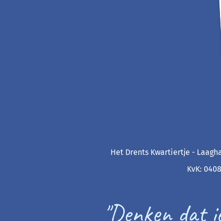
Het Drents Kwartiertje - Laagha
KvK: 0408
"Denken dat ie