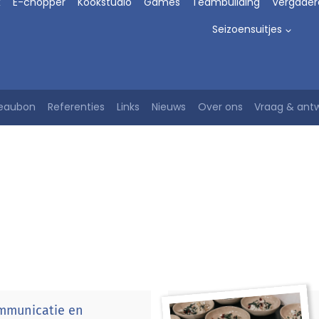
x
E-chopper
Kookstudio
Games
Teambuilding
Vergader
Seizoensuitjes
eaubon
Referenties
Links
Nieuws
Over ons
Vraag & ant
zellenfeest. Een kookworkshop in de kookstudio is een culinair 
jwinkel. Daarna samen kokkerellen in de kookstudio.
mmunicatie en