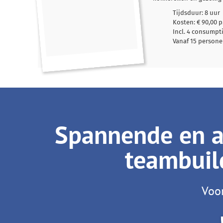
Tijdsduur: 8 uur
Kosten: € 90,00 p
Incl. 4 consump
Vanaf 15 person
Spannende en ac
teambuild
Voor