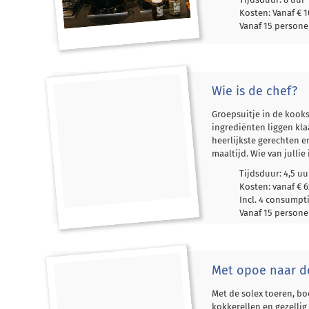
Kosten: Vanaf € 1
Vanaf 15 person
Wie is de chef?
Groepsuitje in de kooks
ingrediënten liggen kla
heerlijkste gerechten e
maaltijd. Wie van jullie 
Tijdsduur: 4,5 uu
Kosten: vanaf € 6
Incl. 4 consump
Vanaf 15 person
Met opoe naar d
Met de solex toeren, b
kokkerellen en gezellig