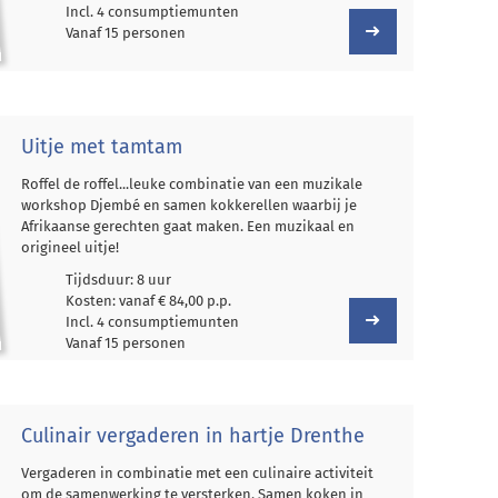
Incl. 4 consumptiemunten
Vanaf 15 personen
Uitje met tamtam
Roffel de roffel...leuke combinatie van een muzikale
workshop Djembé en samen kokkerellen waarbij je
Afrikaanse gerechten gaat maken. Een muzikaal en
origineel uitje!
Tijdsduur: 8 uur
Kosten: vanaf € 84,00 p.p.
Incl. 4 consumptiemunten
Vanaf 15 personen
Culinair vergaderen in hartje Drenthe
Vergaderen in combinatie met een culinaire activiteit
om de samenwerking te versterken. Samen koken in