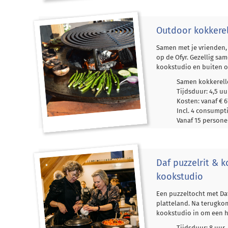
Outdoor kokkere
Samen met je vrienden, 
op de Ofyr. Gezellig sa
kookstudio en buiten op
Samen kokkerelle
Tijdsduur: 4,5 uu
Kosten: vanaf € 6
Incl. 4 consump
Vanaf 15 person
Daf puzzelrit & k
kookstudio
Een puzzeltocht met Da
platteland. Na terugko
kookstudio in om een he
Tijdsduur: 8 uur