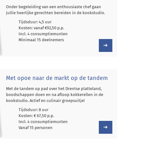
Onder begeleiding van een enthousiaste chef gaan
jullie heerlijke gerechten bereiden in de kookstudio.
Tijdsduur: 4,5 uur
Kosten: vanaf €92,50 p.p.
Incl. 4 consumptiemunten
Minimaal 15 deelnemers
Met opoe naar de markt op de tandem
Met de tandem op pad over het Drentse platteland,
boodschappen doen en na afloop kokkerellen in de
kookstudio. Actief en culinair groepsuitje!
Tijdsduur: 8 uur
Kosten: € 67,50 p.p.
Incl. 4 consumptiemunten
Vanaf 15 personen