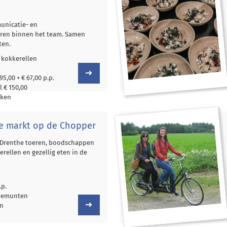
unicatie- en
ren binnen het team. Samen
ten.
 kokkerellen
5,00 + € 67,00 p.p.
 € 150,00
nken
e markt op de Chopper
 Drenthe toeren, boodschappen
rellen en gezellig eten in de
.p.
tiemunten
en