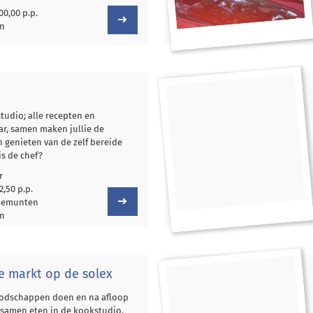
00,00 p.p.
en
tudio; alle recepten en
ar, samen maken jullie de
n genieten van de zelf bereide
is de chef?
r
2,50 p.p.
tiemunten
en
e markt op de solex
oodschappen doen en na afloop
 samen eten in de kookstudio.