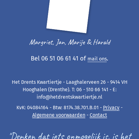
Margriet, Jan, Marije & Harald
Bel 06 51 06 61 41 of
.
mail ons
Het Drents Kwartiertje - Laaghalerveen 26 - 9414 VH
Hooghalen (Drenthe). T: 06 - 510 66 141 - E:
info@hetdrentskwartiertje.nl
KvK: 04084164 - Btw: 8174.38.701.B.01 -
Privacy
-
Algemene voorwaarden
-
Contact
"Denken dat iets onmogelijk is, is het