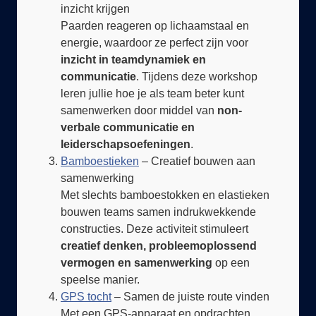
Paarden reageren op lichaamstaal en
energie, waardoor ze perfect zijn voor
inzicht in teamdynamiek en
communicatie
. Tijdens deze workshop
leren jullie hoe je als team beter kunt
samenwerken door middel van
non-
verbale communicatie en
leiderschapsoefeningen
.
Bamboestieken
– Creatief bouwen aan
samenwerking
Met slechts bamboestokken en elastieken
bouwen teams samen indrukwekkende
constructies. Deze activiteit stimuleert
creatief denken, probleemoplossend
vermogen en samenwerking
op een
speelse manier.
GPS tocht
– Samen de juiste route vinden
Met een GPS-apparaat en opdrachten
gaan jullie op pad in de prachtige