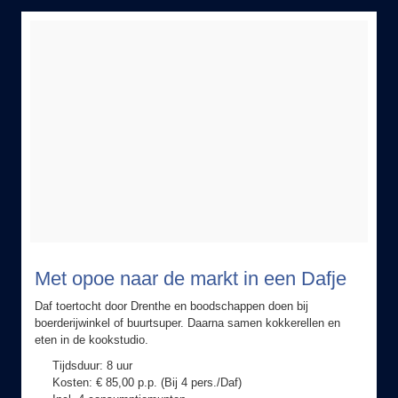
Met opoe naar de markt in een Dafje
Daf toertocht door Drenthe en boodschappen doen bij
boerderijwinkel of buurtsuper. Daarna samen kokkerellen en
eten in de kookstudio.
Tijdsduur: 8 uur
Kosten: € 85,00 p.p. (Bij 4 pers./Daf)
Incl. 4 consumptiemunten
Vanaf 15 personen