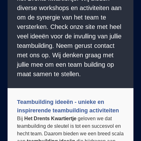
om de synergie van het team te
versterken. Check onze site met heel
veel ideeën voor de invulling van jullie
teambuilding. Neem gerust contact
met ons op. Wij denken graag met
jullie mee om een team building op
maat samen te stellen.
Teambuilding ideeën - unieke en
inspirerende teambuilding activiteiten
Bij
Het Drents Kwartiertje
geloven we dat
teambuilding de sleutel is tot een succesvol en
hecht team. Daarom bieden we een breed scala
aan
teambuilding ideeën
die bijdragen aan
betere samenwerking, communicatie en