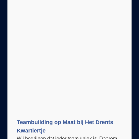
Teambuilding op Maat bij Het Drents
Kwartiertje
Wij begrijpen dat ieder team uniek is. Daarom
bieden wij
maatwerkprogramma’s
die