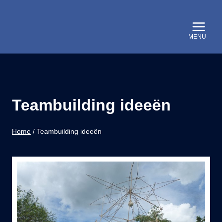
Doorgaan
naar
inhoud
Teambuilding ideeën
Home
/
Teambuilding ideeën