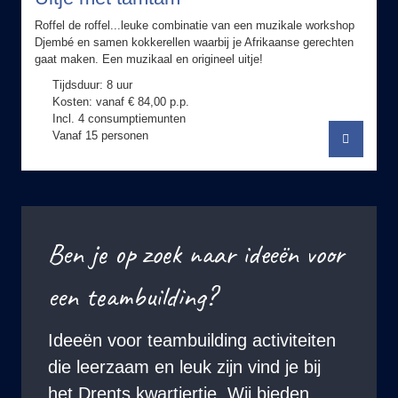
Roffel de roffel...leuke combinatie van een muzikale workshop
Djembé en samen kokkerellen waarbij je Afrikaanse gerechten
gaat maken. Een muzikaal en origineel uitje!
Tijdsduur: 8 uur
Kosten: vanaf € 84,00 p.p.
Incl. 4 consumptiemunten
Vanaf 15 personen
Ben je op zoek naar ideeën voor
een teambuilding?
Ideeën voor teambuilding activiteiten
die leerzaam en leuk zijn vind je bij
het Drents kwartiertje. Wij bieden
diverse workshops en activiteiten aan