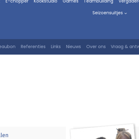
x
E-chopper
Kookstudio
Games
Teambuilding
Vergader
Seizoensuitjes
eaubon
Referenties
Links
Nieuws
Over ons
Vraag & ant
de strijd met elkaar aan tijdens de Drentse sceptalon. Op spe
ven of ga outdoor kokkerellen op de Ofyr. Er is van alles moge
llen