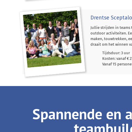
Drentse Sceptal
Jullie strijden in teams
outdoor activiteiten. E
maken, touwtrekken, een
draait om het winnen va
Tijdsduur: 3 uur
Kosten: vanaf € 2
Vanaf 15 person
Spannende en ac
teambuild