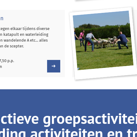
on
 tegen elkaar tijdens diverse
en katapult en waterleiding
 wandelende A etc... alles
n de scepter.
7,50 p.p.
en
tieve groepsactivite
ing activiteiten en t