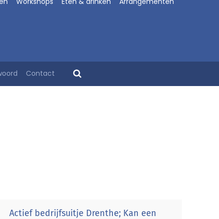
en
Workshops
Eten & drinken
Arrangementen
woord
Contact
el het ludieke en actieve spel Wie is de mol? in de
lijk outdoor tijdens jullie uitje in Drenthe.
Actief bedrijfsuitje Drenthe; Kan een