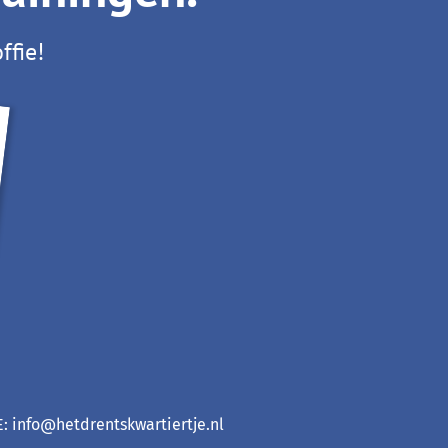
ffie!
 E: info@hetdrentskwartiertje.nl