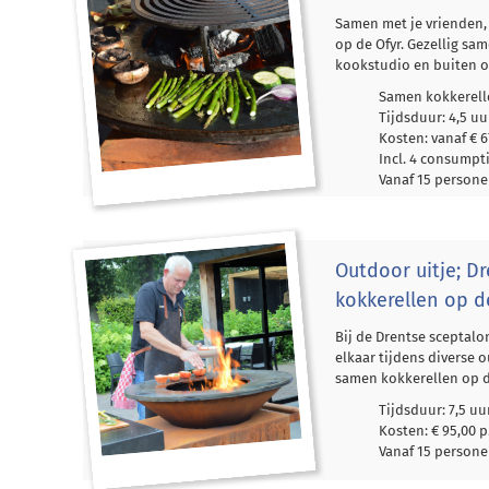
Samen met je vrienden, 
op de Ofyr. Gezellig sa
kookstudio en buiten op
Samen kokkerelle
Tijdsduur: 4,5 uu
Kosten: vanaf € 6
Incl. 4 consump
Vanaf 15 person
Outdoor uitje; D
kokkerellen op d
Bij de Drentse sceptalon
elkaar tijdens diverse 
samen kokkerellen op de
Tijdsduur: 7,5 uu
Kosten: € 95,00 p
Vanaf 15 person