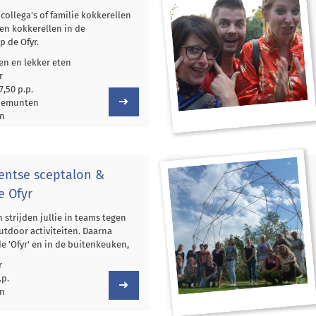
collega's of familie kokkerellen
men kokkerellen in de
 de Ofyr.
n en lekker eten
r
7,50 p.p.
tiemunten
en
rentse sceptalon &
e Ofyr
 strijden jullie in teams tegen
outdoor activiteiten. Daarna
 'Ofyr' en in de buitenkeuken,
r
.p.
en