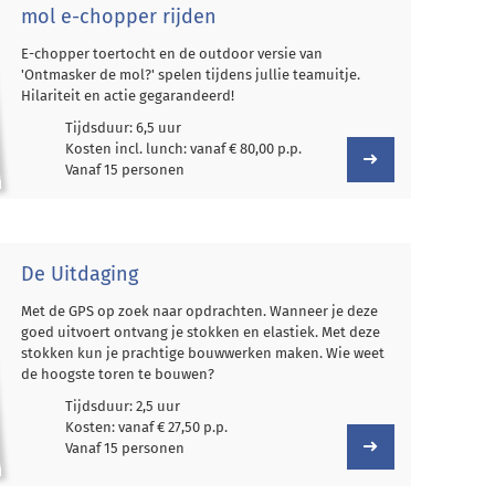
mol e-chopper rijden
E-chopper toertocht en de outdoor versie van
'Ontmasker de mol?' spelen tijdens jullie teamuitje.
Hilariteit en actie gegarandeerd!
Tijdsduur: 6,5 uur
Kosten incl. lunch: vanaf € 80,00 p.p.
Vanaf 15 personen
De Uitdaging
Met de GPS op zoek naar opdrachten. Wanneer je deze
goed uitvoert ontvang je stokken en elastiek. Met deze
stokken kun je prachtige bouwwerken maken. Wie weet
de hoogste toren te bouwen?
Tijdsduur: 2,5 uur
Kosten: vanaf € 27,50 p.p.
Vanaf 15 personen